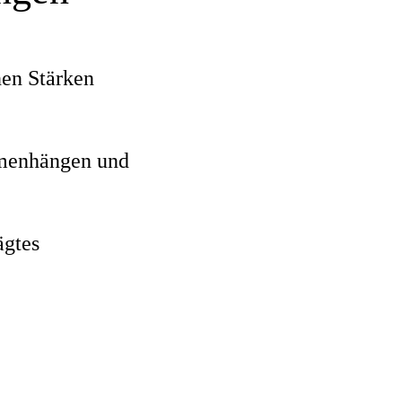
nen Stärken
mmenhängen und
ägtes