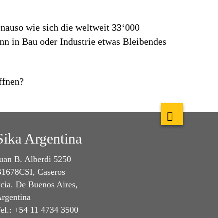
Genauso wie sich die weltweit 33‘000
enn in Bau oder Industrie etwas Bleibendes
ffnen?
Sika Argentina
uan B. Alberdi 5250
1678CSI, Caseros
cia. De Buenos Aires,
rgentina
el.: +54 11 4734 3500