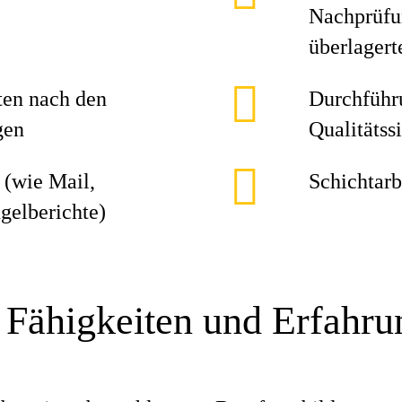
Nachprüfu
überlager
ten nach den
Durchführ
gen
Qualitätss
 (wie Mail,
Schichtarb
ngelberichte)
 Fähigkeiten und Erfahr