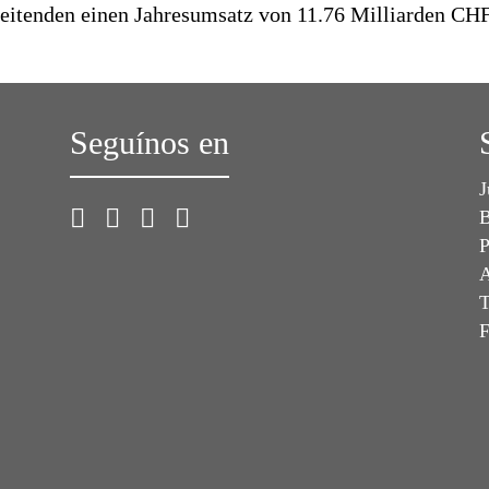
beitenden einen Jahresumsatz von 11.76 Milliarden CHF
Seguínos en
J
B
P
A
T
F