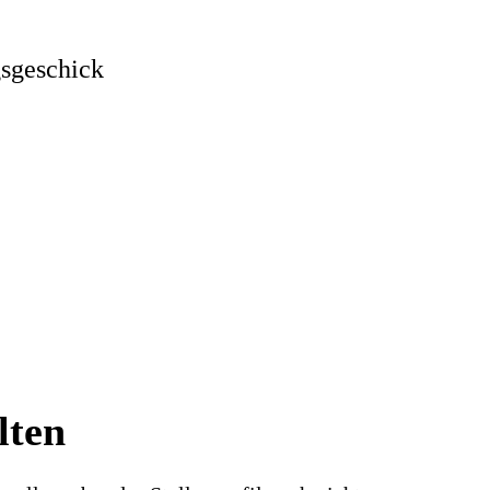
gsgeschick
lten