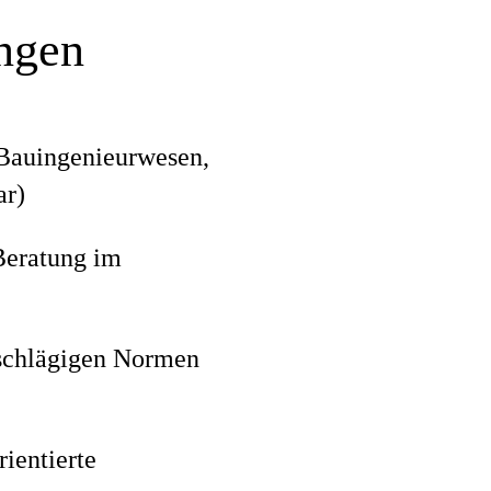
ungen
 Bauingenieurwesen,
ar)
Beratung im
nschlägigen Normen
ientierte