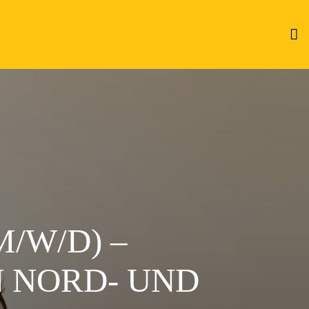
/W/D) –
 NORD- UND