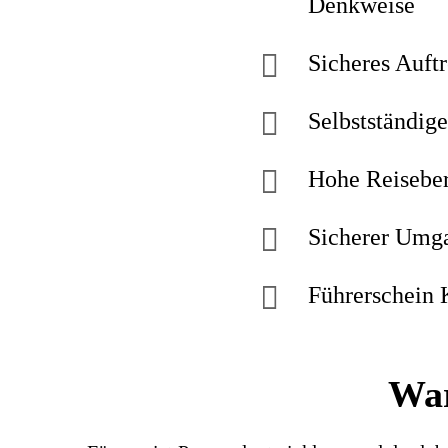
Denkweise
Sicheres Auft
Selbstständige
Hohe Reiseber
Sicherer Umg
Führerschein 
War