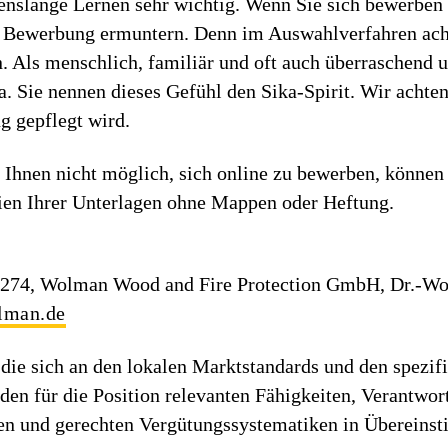
enslange Lernen sehr wichtig. Wenn Sie sich bewerben w
r Bewerbung ermuntern. Denn im Auswahlverfahren acht
. Als menschlich, familiär und oft auch überraschend u
 Sie nennen dieses Gefühl den Sika-Spirit. Wir achten
g gepflegt wird.
 Ihnen nicht möglich, sich online zu bewerben, könne
ien Ihrer Unterlagen ohne Mappen oder Heftung.
-274, Wolman Wood and Fire Protection GmbH, Dr.-Wo
lman.de
die sich an den lokalen Marktstandards und den spezif
h den für die Position relevanten Fähigkeiten, Verantwo
iren und gerechten Vergütungssystematiken in Überein