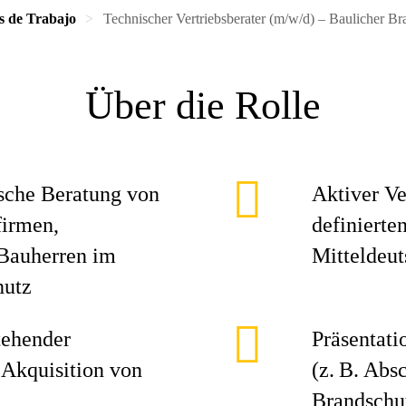
s de Trabajo
Technischer Vertriebsberater (m/w/d) – Baulicher B
Über die Rolle
sche Beratung von
Aktiver V
firmen,
definierte
Bauherren im
Mitteldeut
hutz
tehender
Präsentat
Akquisition von
(z. B. Abs
Brandschu