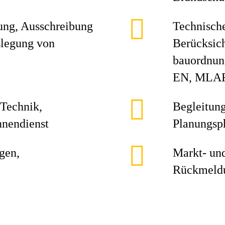
nung, Ausschreibung
Technische
slegung von
Berücksic
bauordnung
EN, MLA
Technik,
Begleitun
nendienst
Planungsp
gen,
Markt‑ un
Rückmeldu