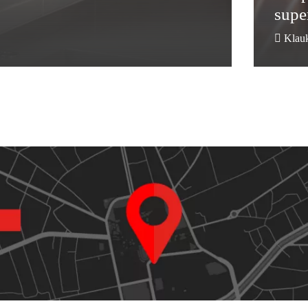
supe
Klau