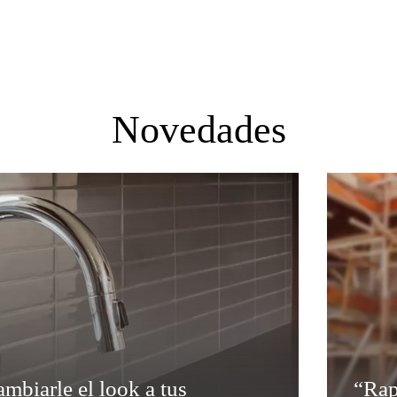
Novedades
mbiarle el look a tus
“Rap
supe
mbiarle el look a tus
“Rap