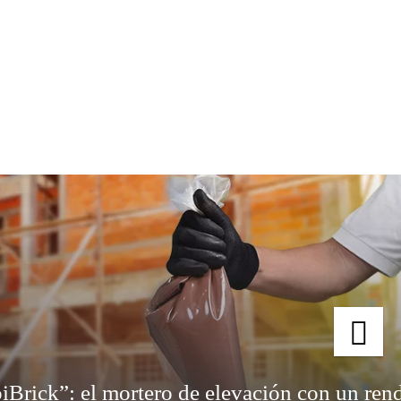
iBrick”: el mortero de elevación con un ren
rior y 4 veces más rápido.
iBrick”: el mortero de elevación con un ren