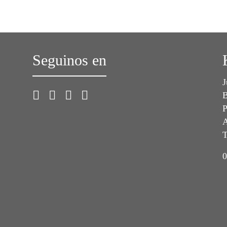
Seguinos en
J
B
P
A
T
0