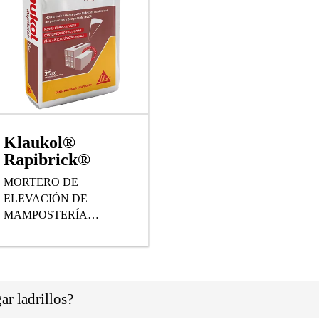
Klaukol®
Rapibrick®
MORTERO DE
ELEVACIÓN DE
MAMPOSTERÍA
APLICABLE CON
MANGA O MAQUINA
PROYECTABLE
ar ladrillos?