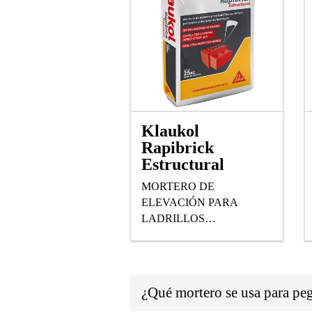
Klaukol
Rapibrick
Estructural
MORTERO DE
ELEVACIÓN PARA
LADRILLOS
CERÁMICOS
PORTANTES Y BLOQUES
DE HORMIGÓN,
APLICABLE CON
¿Qué mortero se usa para peg
MANGA O MAQUINA