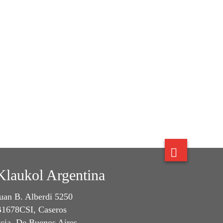
Klaukol Argentina
uan B. Alberdi 5250
1678CSI, Caseros
cia. De Buenos Aires,