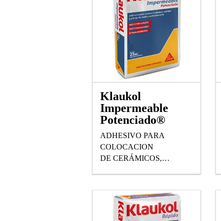
Klaukol
Impermeable
Potenciado®
ADHESIVO PARA
COLOCACION
DE CERÁMICOS,
AZULEJOS Y PIEZAS DE
MEDIA Y ALTA
ABSORCIÓN.