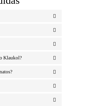
didas
to Klaukol?
anatos?