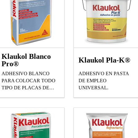
Klaukol Blanco
Klaukol Pla-K®
Pro®
ADHESIVO BLANCO
ADHESIVO EN PASTA
PARA COLOCAR TODO
DE EMPLEO
TIPO DE PLACAS DE
UNIVERSAL.
BAJA, MEDIA Y ALTA
ABSORCIÓN, IDEAL
PARA VENECITAS,
GUARDAS Y PIEZAS
TRASLÚCIDAS.