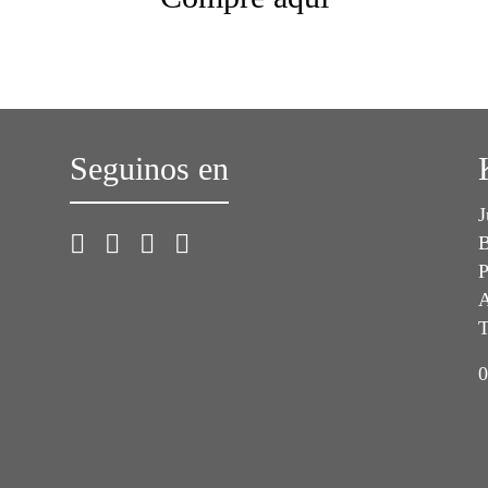
Seguinos en
J
B
P
A
T
0