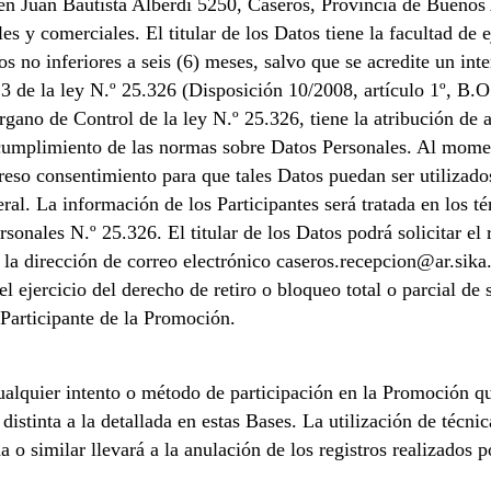
en Juan Bautista Alberdi 5250, Caseros, Provincia de Buenos A
 y comerciales. El titular de los Datos tiene la facultad de e
s no inferiores a seis (6) meses, salvo que se acredite un inte
so 3 de la ley N.º 25.326 (Disposición 10/2008, artículo 1º, B
gano de Control de la ley N.º 25.326, tiene la atribución de 
 cumplimiento de las normas sobre Datos Personales. Al momen
preso consentimiento para que tales Datos puedan ser utilizado
ral. La información de los Participantes será tratada en los t
onales N.º 25.326. El titular de los Datos podrá solicitar el
 la dirección de correo electrónico caseros.recepcion@ar.sik
el ejercicio del derecho de retiro o bloqueo total o parcial de
 Participante de la Promoción.
ualquier intento o método de participación en la Promoción qu
istinta a la detallada en estas Bases. La utilización de técnic
 similar llevará a la anulación de los registros realizados po