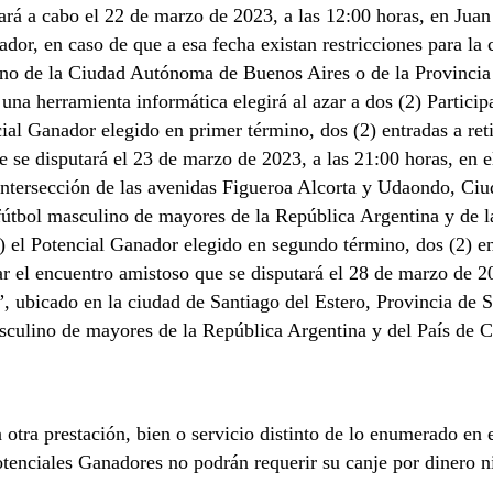
evará a cabo el 22 de marzo de 2023, a las 12:00 horas, en Jua
ador, en caso de que a esa fecha existan restricciones para la
erno de la Ciudad Autónoma de Buenos Aires o de la Provinci
- una herramienta informática elegirá al azar a dos (2) Partici
ial Ganador elegido en primer término, dos (2) entradas a reti
e se disputará el 23 de marzo de 2023, a las 21:00 horas, en
a intersección de las avenidas Figueroa Alcorta y Udaondo, C
e fútbol masculino de mayores de la República Argentina y de
i) el Potencial Ganador elegido en segundo término, dos (2) en
ar el encuentro amistoso que se disputará el 28 de marzo de 20
ubicado en la ciudad de Santiago del Estero, Provincia de Sa
sculino de mayores de la República Argentina y del País de C
otra prestación, bien o servicio distinto de lo enumerado en e
otenciales Ganadores no podrán requerir su canje por dinero n