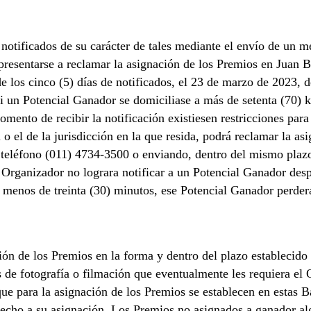
notificados de su carácter de tales mediante el envío de un m
resentarse a reclamar la asignación de los Premios en Juan B
e los cinco (5) días de notificados, el 23 de marzo de 2023, 
Si un Potencial Ganador se domiciliase a más de setenta (70) 
mento de recibir la notificación existiesen restricciones para
o el de la jurisdicción en la que resida, podrá reclamar la as
l teléfono (011) 4734-3500 o enviando, dentro del mismo plaz
 Organizador no lograra notificar a un Potencial Ganador desp
o menos de treinta (30) minutos, ese Potencial Ganador perde
ción de los Premios en la forma y dentro del plazo establecido
es de fotografía o filmación que eventualmente les requiera e
ue para la asignación de los Premios se establecen en estas B
echo a su asignación. Los Premios no asignados a ganador alg