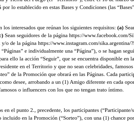
á por lo establecido en estas Bases y Condiciones (las “Bases”
n los interesados que reúnan los siguientes requisitos:
(a)
Sean
c)
Sean seguidores de la página https://www.facebook.com/S
k y/o de la página https://www.instagram.com/sika.argentina/?h
 “Páginas” e individualmente una “Página”), o se hagan segui
para ello la acción “Seguir”, que se encuentra disponible en 
sidente en el Territorio y que no sean celebridades, famosos
steo” de la Promoción que obrará en las Páginas. Cada particip
como desee, arrobando a un (1) Amigo diferente en cada oport
 famosos o influencers con los que no tengan trato íntimo.
s en el punto 2., precedente, los participantes (“Participant
eo incluido en la Promoción (“Sorteo”), con una (1) chance po