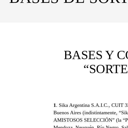
BASES Y 
“SORT
1
. Sika Argentina S.A.I.C., CUIT 
Buenos Aires (indistintamente, “
AMISTOSOS SELECCIÓN” (la “Promoci
Mendoza, Neuquén, Río Negro, Salta 