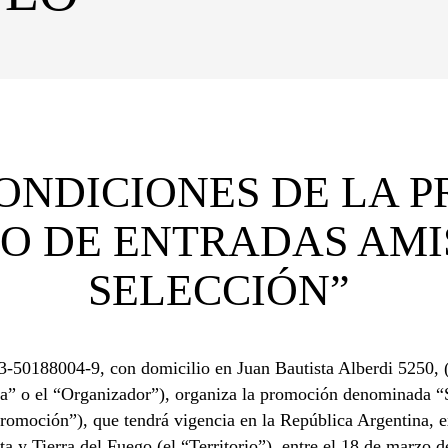
CONDICIONES DE LA 
EO DE ENTRADAS AMI
SELECCIÓN”
33-50188004-9, con domicilio en Juan Bautista Alberdi 5250,
Sika” o el “Organizador”), organiza la promoción denomi
ón”), que tendrá vigencia en la República Argentina, exce
y Tierra del Fuego (el “Territorio”), entre el 18 de marzo d