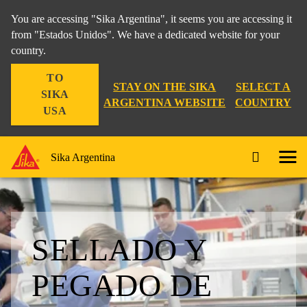
You are accessing "Sika Argentina", it seems you are accessing it
from "Estados Unidos". We have a dedicated website for your
country.
TO
STAY ON THE SIKA
SELECT A
SIKA
ARGENTINA WEBSITE
COUNTRY
USA
Sika Argentina
SELLADO Y
PEGADO DE