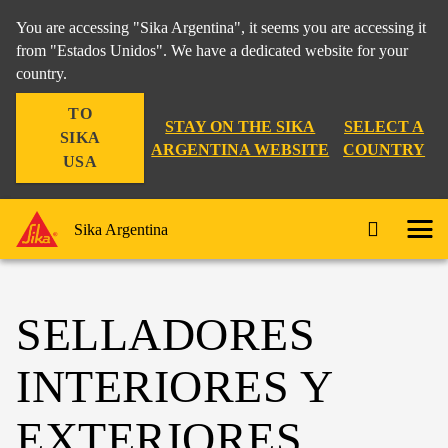
You are accessing "Sika Argentina", it seems you are accessing it
from "Estados Unidos". We have a dedicated website for your
country.
TO
STAY ON THE SIKA
SELECT A
SIKA
ARGENTINA WEBSITE
COUNTRY
USA
Sika Argentina
SELLADORES
INTERIORES Y
EXTERIORES