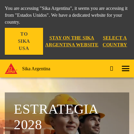
You are accessing "Sika Argentina", it seems you are accessing it
from "Estados Unidos". We have a dedicated website for your
country.
TO
STAY ON THE SIKA
SELECT A
SIKA
ARGENTINA WEBSITE
COUNTRY
USA
Sika Argentina
ESTRATEGIA
2028