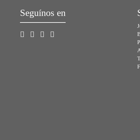
Seguínos en
J
B
P
A
T
F