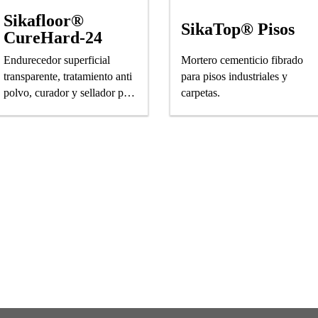
Sikafloor®
SikaTop® Pisos
CureHard-24
Endurecedor superficial
Mortero cementicio fibrado
transparente, tratamiento anti
para pisos industriales y
polvo, curador y sellador para
carpetas.
pisos y pavimentos de
hormigón.