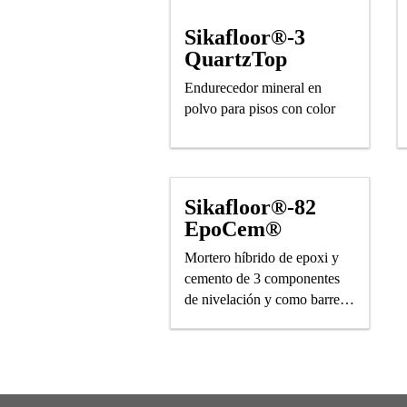
Sikafloor®-3
QuartzTop
Endurecedor mineral en
polvo para pisos con color
Sikafloor®-82
EpoCem®
Mortero híbrido de epoxi y
cemento de 3 componentes
de nivelación y como barrera
temporal de vapor.