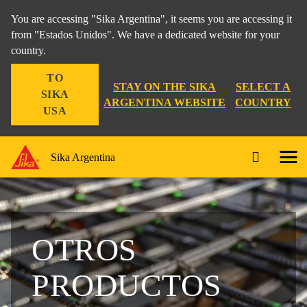
You are accessing "Sika Argentina", it seems you are accessing it
from "Estados Unidos". We have a dedicated website for your
country.
TO
STAY ON THE SIKA
SELECT A
SIKA
ARGENTINA WEBSITE
COUNTRY
USA
Sika Argentina
OTROS
PRODUCTOS