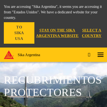
You are accessing "Sika Argentina", it seems you are accessing it
from "Estados Unidos". We have a dedicated website for your
country.
TO
STAY ON THE SIKA
SELECT A
SIKA
ARGENTINA WEBSITE
COUNTRY
USA
Sika Argentina
RECUBRIMIENTOS
PROTECTORES