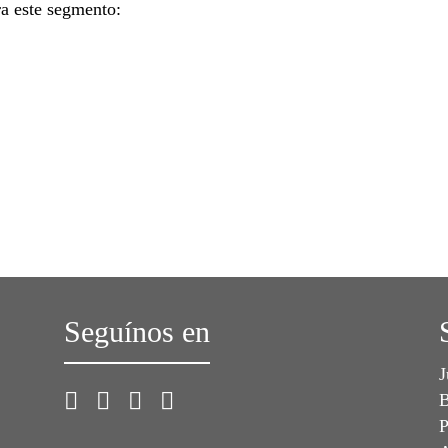
ra este segmento:
Seguínos en
J
B
P