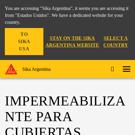
You are accessing "Sika Argentina", it seems you are accessing it
from "Estados Unidos". We have a dedicated website for your
country.
TO
STAY ON THE SIKA
SELECT A
SIKA
ARGENTINA WEBSITE
COUNTRY
USA
Sika Argentina
IMPERMEABILIZA
NTE PARA
CUBIERTAS