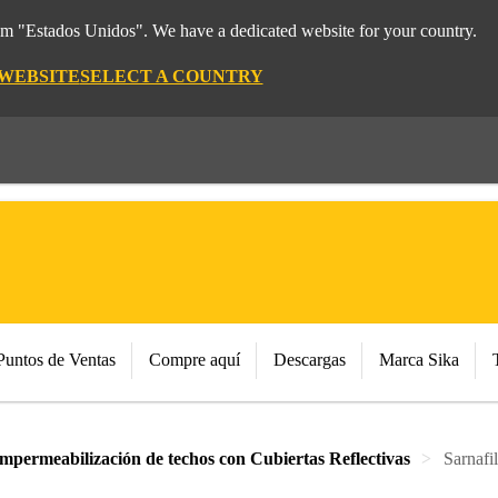
rom "Estados Unidos". We have a dedicated website for your country.
 WEBSITE
SELECT A COUNTRY
Puntos de Ventas
Compre aquí
Descargas
Marca Sika
mpermeabilización de techos con Cubiertas Reflectivas
Sarnafi