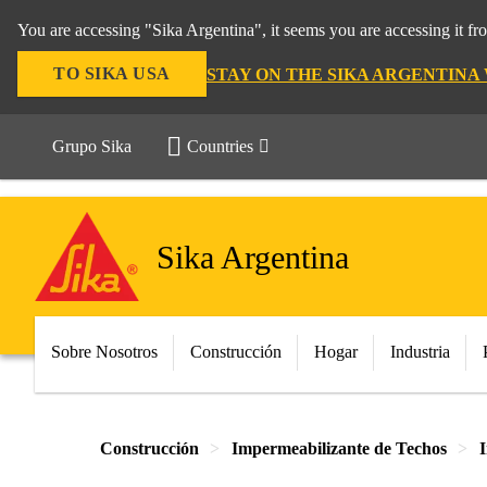
You are accessing "Sika Argentina", it seems you are accessing it f
TO SIKA USA
STAY ON THE SIKA ARGENTINA
Grupo Sika
Countries
Sika Argentina
Sobre Nosotros
Construcción
Hogar
Industria
Construcción
Impermeabilizante de Techos
I