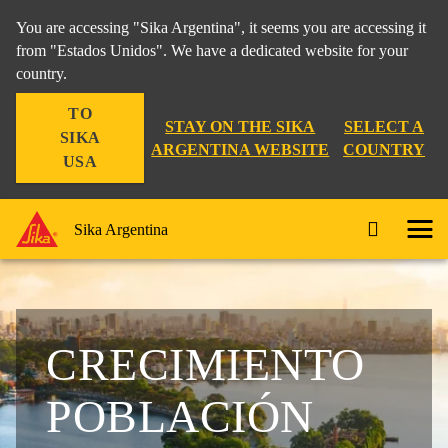
You are accessing "Sika Argentina", it seems you are accessing it
from "Estados Unidos". We have a dedicated website for your
country.
TO
STAY ON THE SIKA
SELECT A
SIKA
ARGENTINA WEBSITE
COUNTRY
USA
Sika Argentina
CRECIMIENTO
POBLACIÓN