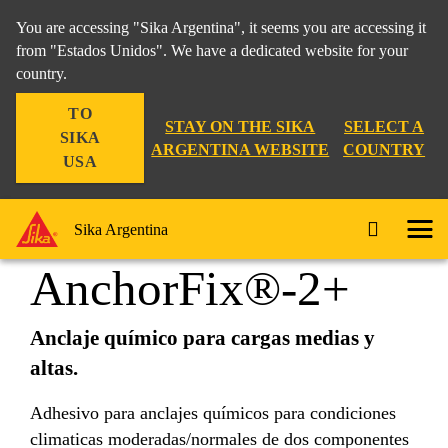
You are accessing "Sika Argentina", it seems you are accessing it
from "Estados Unidos". We have a dedicated website for your
country.
Construcción
...
Sika AnchorFix®-2+
TO
STAY ON THE SIKA
SELECT A
SIKA
ARGENTINA WEBSITE
COUNTRY
USA
Sika
Sika Argentina
AnchorFix®-2+
Anclaje químico para cargas medias y
altas.
Adhesivo para anclajes químicos para condiciones
climaticas moderadas/normales de dos componentes