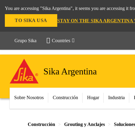
You are accessing "Sika Argentina", it seems you are accessing it f
TO SIKA USA
STAY ON THE SIKA ARGENTINA
Grupo Sika
Countries
Sika Argentina
Sobre Nosotros
Construcción
Hogar
Industria
Construcción
Grouting y Anclajes
Soluciones