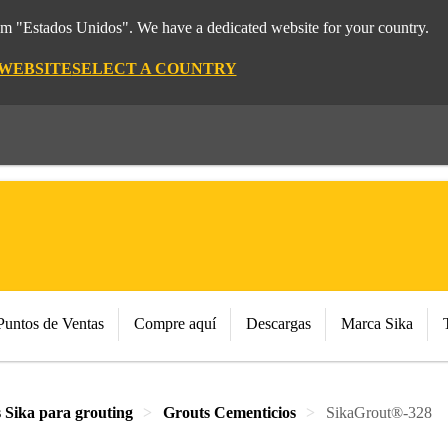
rom "Estados Unidos". We have a dedicated website for your country.
 WEBSITE
SELECT A COUNTRY
Puntos de Ventas
Compre aquí
Descargas
Marca Sika
 Sika para grouting
Grouts Cementicios
SikaGrout®-328