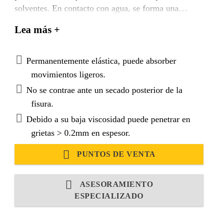
solventes. En contacto con agua, se forma una
estructura uniforme y de celda cerrada, impermeable,
Lea más +
la cual es flexible y elástica.
Permanentemente elástica, puede absorber
movimientos ligeros.
No se contrae ante un secado posterior de la
fisura.
Debido a su baja viscosidad puede penetrar en
grietas > 0.2mm en espesor.
PUNTOS DE VENTA
ASESORAMIENTO
ESPECIALIZADO