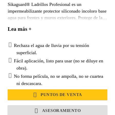
Sikaguard® Ladrillos Profesional es un
impermeabilizante protector siliconado incoloro base
agua para frentes y muros exteriores. Protege de la
humedad toda clase de revoques, materiales de frente
Lea más +
y en general toda superficie de albañilería porosa.
Resiste muy bien la intemperie, la agresión del sol,
viento, lluvia, etc. Por ser transparente y no formar
Rechaza el agua de lluvia por su tensión
película, no modifica el aspecto natural de las
superficial.
superficies tratadas.
Fácil aplicación, listo para usar (no se diluye en
obra).
No forma película, no se ampolla, no se cuartea
ni descascara.
PUNTOS DE VENTA
ASESORAMIENTO