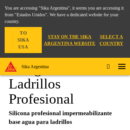
You are accessing "Sika Argentina", it seems you are accessing it
from "Estados Unidos". We have a dedicated website for your
country.
Construcción
...
Sikaguard® Ladrillos Profesional
TO
STAY ON THE SIKA
SELECT A
SIKA
ARGENTINA WEBSITE
COUNTRY
USA
Sikaguard®
Sika Argentina
Ladrillos
Profesional
Silicona profesional impermeabilizante
base agua para ladrillos