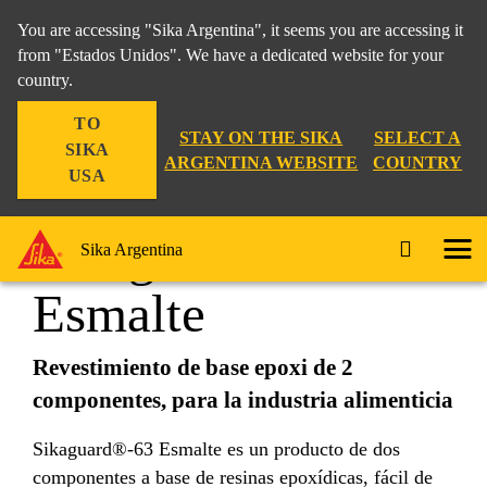
You are accessing "Sika Argentina", it seems you are accessing it
from "Estados Unidos". We have a dedicated website for your
country.
Construcción
...
Sikaguard®-63 Esmalte
TO
STAY ON THE SIKA
SELECT A
SIKA
ARGENTINA WEBSITE
COUNTRY
USA
Sikaguard®-63
Sika Argentina
Esmalte
Revestimiento de base epoxi de 2
componentes, para la industria alimenticia
Sikaguard®-63 Esmalte es un producto de dos
componentes a base de resinas epoxídicas, fácil de