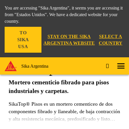
You are accessing "Sika Argentina", it seems you are accessing it
from "Estados Unidos". We have a dedicated website for your
country.
Construcción
...
SikaTop® Pisos
TO
STAY ON THE SIKA
SELECT A
SIKA
ARGENTINA WEBSITE
COUNTRY
USA
SikaTop® Pisos
Sika Argentina
Mortero cementicio fibrado para pisos
industriales y carpetas.
SikaTop® Pisos es un mortero cementiceo de dos
componentes fibrado y llaneable, de baja contracción
y alta resistencia mecánica, predosificado y listo
para usar.