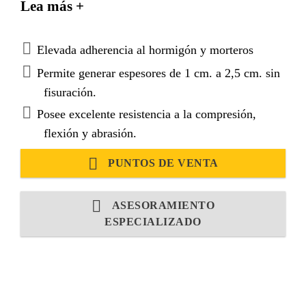
Lea más +
Ha sido especialmente diseñado para la ejecución de
pisos industriales y carpetas tanto sobre sustratos
cementiceos frescos como endurecidos.
Elevada adherencia al hormigón y morteros
Permite generar espesores de 1 cm. a 2,5 cm. sin
fisuración.
Posee excelente resistencia a la compresión,
flexión y abrasión.
PUNTOS DE VENTA
ASESORAMIENTO
ESPECIALIZADO