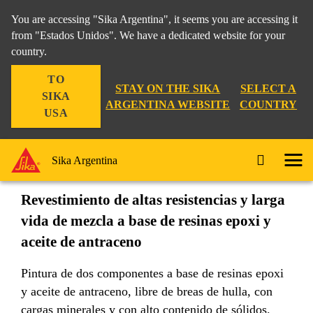
You are accessing "Sika Argentina", it seems you are accessing it
from "Estados Unidos". We have a dedicated website for your
country.
Construcción
...
Sika® Poxitar
TO
STAY ON THE SIKA
SELECT A
SIKA
ARGENTINA WEBSITE
COUNTRY
USA
Sika® Poxitar
Sika Argentina
Revestimiento de altas resistencias y larga
vida de mezcla a base de resinas epoxi y
aceite de antraceno
Pintura de dos componentes a base de resinas epoxi
y aceite de antraceno, libre de breas de hulla, con
cargas minerales y con alto contenido de sólidos.