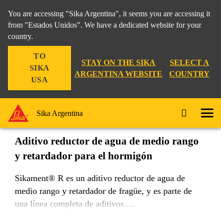
You are accessing "Sika Argentina", it seems you are accessing it
from "Estados Unidos". We have a dedicated website for your
country.
Construcción
...
Sikament® R
TO
STAY ON THE SIKA
SELECT A
SIKA
ARGENTINA WEBSITE
COUNTRY
USA
Sikament® R
Sika Argentina
Aditivo reductor de agua de medio rango
y retardador para el hormigón
Sikament® R es un aditivo reductor de agua de
medio rango y retardador de fragüe, y es parte de
una línea completa de aditivos.
Sikament® R permite obtener efectos de fluidez no