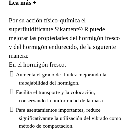
Lea más +
alcanzables con aditivos tradicionales y reducir una
cantidad elevada del agua de amasado del hormigón.
Por su acción físico-química el
Particularmente indicado para época estival o de
temperaturas medias a altas (20- 30°C). No tiene
superfluidificante Sikament® R puede
efectos corrosivos sobre los metales.
mejorar las propiedades del hormigón fresco
y del hormigón endurecido, de la siguiente
manera:
En el hormigón fresco:
Aumenta el grado de fluidez mejorando la
trabajabilidad del hormigón.
Facilita el transporte y la colocación,
conservando la uniformidad de la masa.
Para asentamientos importantes, reduce
significativamte la utilización del vibrado como
método de compactación.