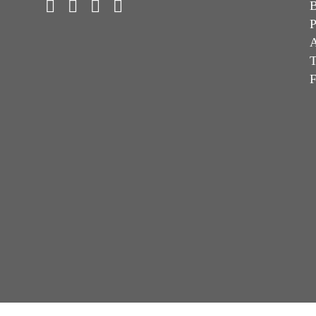
B
P
A
T
F