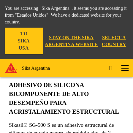
You are accessing "Sika Argentina", it seems you are accessing it
from "Estados Unidos". We have a dedicated website for your
country.
Industria
...
Sikasil® SG-500 S
TO
STAY ON THE SIKA
SELECT A
SIKA
ARGENTINA WEBSITE
COUNTRY
USA
Sikasil® SG-500 S
Sika Argentina
ADHESIVO DE SILICONA
BICOMPONENTE DE ALTO
DESEMPEÑO PARA
ACRISTALAMIENTO ESTRUCTURAL
Sikasil® SG-500 S es un adhesivo estructural de
silicona de curado neutro, de módulo alto, de 2