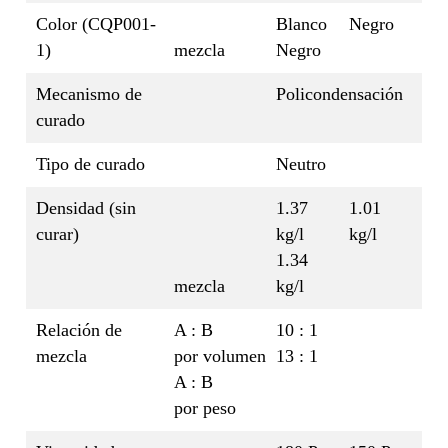
Color (CQP001-
Blanco
Negro
1)
mezcla
Negro
Mecanismo de
Policondensación
curado
Tipo de curado
Neutro
Densidad (sin
1.37
1.01
curar)
kg/l
kg/l
1.34
mezcla
kg/l
Relación de
A : B
10 : 1
mezcla
por volumen
13 : 1
A : B
por peso