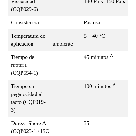
Viscosidad
180 Pa·s
150 Pa·s
(CQP029-6)
Consistencia
Pastosa
Temperatura de
5 – 40 °C
aplicación
ambiente
A
Tiempo de
45 minutos
ruptura
(CQP554-1)
A
Tiempo sin
100 minutos
pegajocidad al
tacto (CQP019-
3)
Dureza Shore A
35
(CQP023-1 / ISO