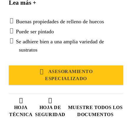
Lea más +
propiedades adhesivas y una buena resistencia
mecánica. Sikaflex®-292i cumple con los requisitos
de baja propagación de llamas establecidos por la
Buenas propiedades de relleno de huecos
International Maritime Organisation (IMO).
Puede ser pintado
Se adhiere bien a una amplia variedad de
sustratos
ASESORAMIENTO
ESPECIALIZADO
HOJA
HOJA DE
MUESTRE TODOS LOS
TÉCNICA
SEGURIDAD
DOCUMENTOS