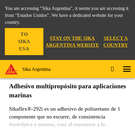
You are accessing "Sika Argentina", it seems you are accessing it
from "Estados Unidos". We have a dedicated website for your
country.
Industria
...
Sikaflex®-292i
TO
STAY ON THE SIKA
SELECT A
SIKA
ARGENTINA WEBSITE
COUNTRY
USA
Sikaflex®-292i
Sika Argentina
Adhesivo multipropósito para aplicaciones
marinas
Sikaflex®-292i es un adhesivo de poliuretano de 1
componente que no escurre, de consistencia
tixotrópica y pastosa, cura al exponerse a la
humedad atmosférica. Presenta excelentes