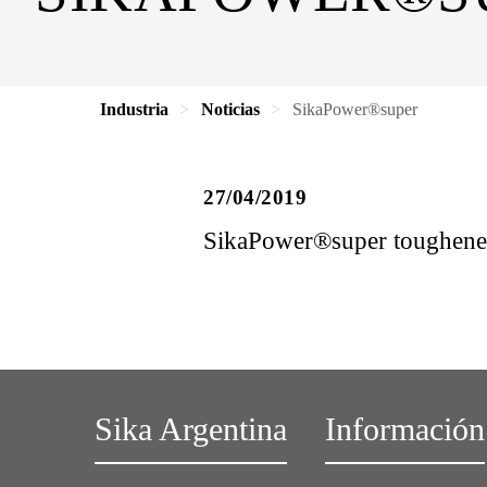
Industria
Noticias
SikaPower®super
27/04/2019
SikaPower®super toughened
Sika Argentina
Información