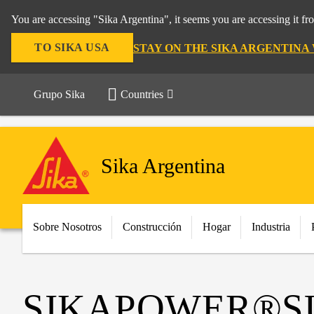
You are accessing "Sika Argentina", it seems you are accessing it f
TO SIKA USA
STAY ON THE SIKA ARGENTINA
Grupo Sika
Countries
Sika Argentina
Sobre Nosotros
Construcción
Hogar
Industria
SIKAPOWER®S