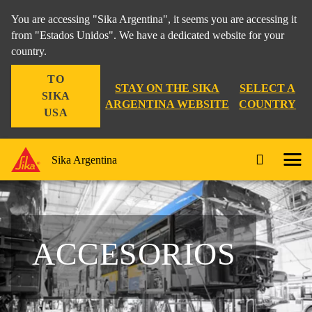
You are accessing "Sika Argentina", it seems you are accessing it
from "Estados Unidos". We have a dedicated website for your
country.
TO
STAY ON THE SIKA
SELECT A
SIKA
ARGENTINA WEBSITE
COUNTRY
USA
Sika Argentina
ACCESORIOS