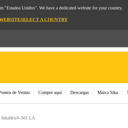
rom "Estados Unidos". We have a dedicated website for your country.
 WEBSITE
SELECT A COUNTRY
Puntos de Ventas
Compre aquí
Descargas
Marca Sika
Sikaflex®-501 LA