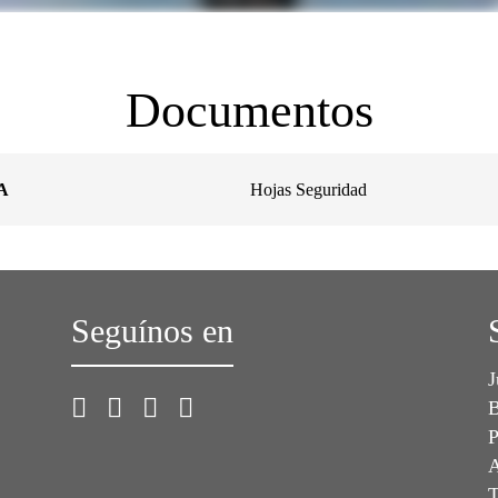
Documentos
LA
Hojas Seguridad
Seguínos en
J
B
P
A
T