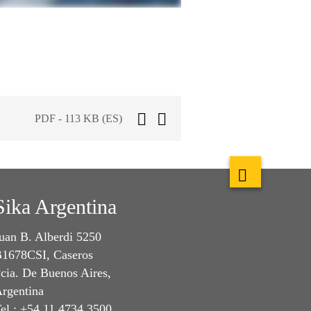
PDF - 113 KB (ES)
Sika Argentina
uan B. Alberdi 5250
1678CSI, Caseros
cia. De Buenos Aires,
rgentina
el.: +54 11 4734 3500