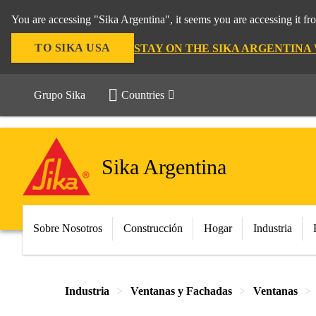
You are accessing "Sika Argentina", it seems you are accessing it f
TO SIKA USA
STAY ON THE SIKA ARGENTINA
Grupo Sika
Countries
Sika Argentina
Sobre Nosotros
Construcción
Hogar
Industria
Industria
Ventanas y Fachadas
Ventanas