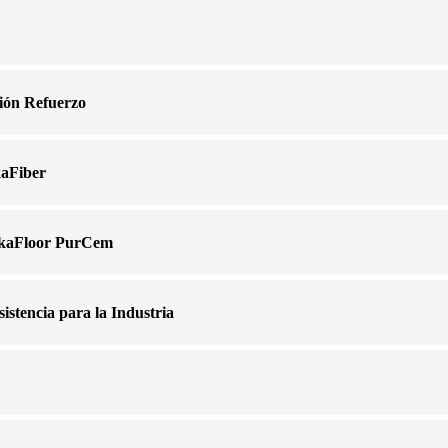
ión Refuerzo
kaFiber
SikaFloor PurCem
istencia para la Industria