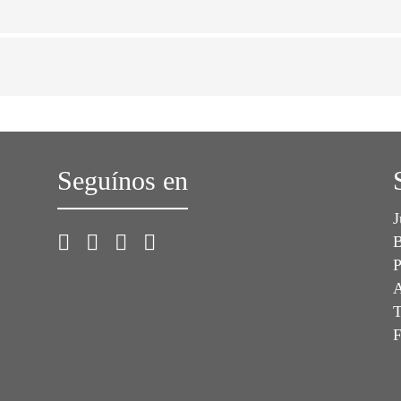
Seguínos en
J
B
P
A
T
F