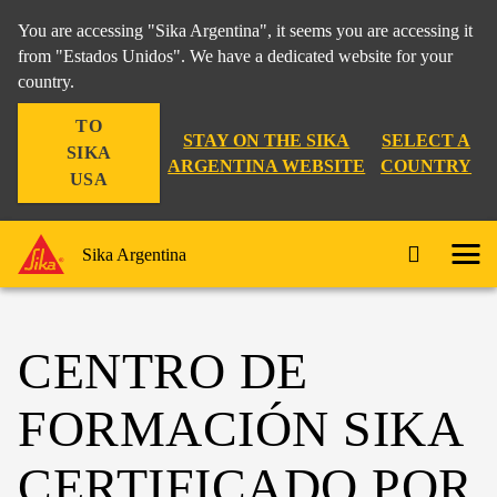
You are accessing "Sika Argentina", it seems you are accessing it
from "Estados Unidos". We have a dedicated website for your
country.
TO
STAY ON THE SIKA
SELECT A
SIKA
ARGENTINA WEBSITE
COUNTRY
USA
Sika Argentina
CENTRO DE
FORMACIÓN SIKA
CERTIFICADO POR