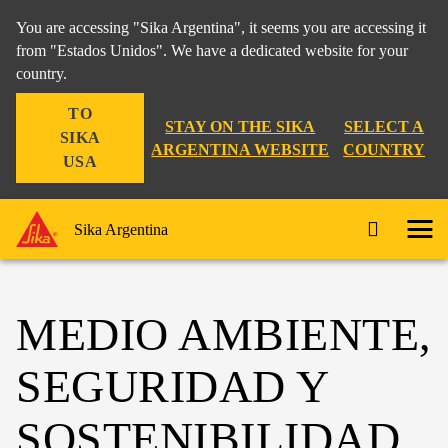
You are accessing "Sika Argentina", it seems you are accessing it
from "Estados Unidos". We have a dedicated website for your
country.
TO
STAY ON THE SIKA
SELECT A
SIKA
ARGENTINA WEBSITE
COUNTRY
USA
Sika Argentina
MEDIO AMBIENTE,
SEGURIDAD Y
SOSTENIBILIDAD