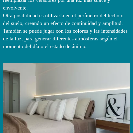
reemplazar los veladores por una luz más suave y
envolvente.
Otra posibilidad es utilizarla en el perímetro del techo o
del suelo, creando un efecto de continuidad y amplitud.
También se puede jugar con los colores y las intensidades
de la luz, para generar diferentes atmósferas según el
momento del día o el estado de ánimo.