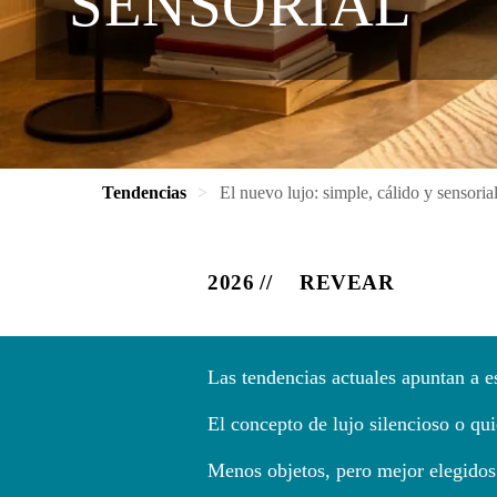
SENSORIAL
Tendencias
El nuevo lujo: simple, cálido y sensoria
2026
REVEAR
Las tendencias actuales apuntan a 
El concepto de lujo silencioso o quie
Menos objetos, pero mejor elegidos