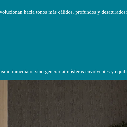
volucionan hacia tonos más cálidos, profundos y desaturados:
ismo inmediato, sino generar atmósferas envolventes y equili