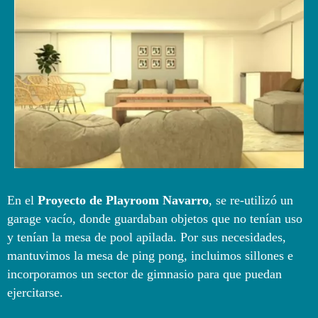
En el
Proyecto de Playroom Navarro
, se re-utilizó un
garage vacío, donde guardaban objetos que no tenían uso
y tenían la mesa de pool apilada. Por sus necesidades,
mantuvimos la mesa de ping pong, incluimos sillones e
incorporamos un sector de gimnasio para que puedan
ejercitarse.